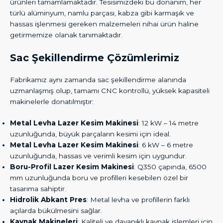
ürünleri tamamlamaktadır. Tesisimizdeki bu donanım, her
türlü alüminyum, namlu parçası, kabza gibi karmaşık ve
hassas işlenmesi gereken malzemeleri nihai ürün haline
getirmemize olanak tanımaktadır.
Sac Şekillendirme Çözümlerimiz
Fabrikamız aynı zamanda sac şekillendirme alanında
uzmanlaşmış olup, tamamı CNC kontrollü, yüksek kapasiteli
makinelerle donatılmıştır:
Metal Levha Lazer Kesim Makinesi
: 12 kW – 14 metre
uzunluğunda, büyük parçaların kesimi için ideal.
Metal Levha Lazer Kesim Makinesi
: 6 kW – 6 metre
uzunluğunda, hassas ve verimli kesim için uygundur.
Boru-Profil Lazer Kesim Makinesi
: Q350 çapında, 6500
mm uzunluğunda boru ve profilleri kesebilen özel bir
tasarıma sahiptir.
Hidrolik Abkant Pres
: Metal levha ve profillerin farklı
açılarda bükülmesini sağlar.
Kaynak Makineleri
: Kaliteli ve dayanıklı kaynak işlemleri için