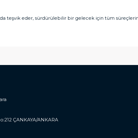
da teşvik eder, sürdürülebilir bir gelecek için tüm süreçlerim
ara
pı No:212 ÇANKAYA/ANKARA