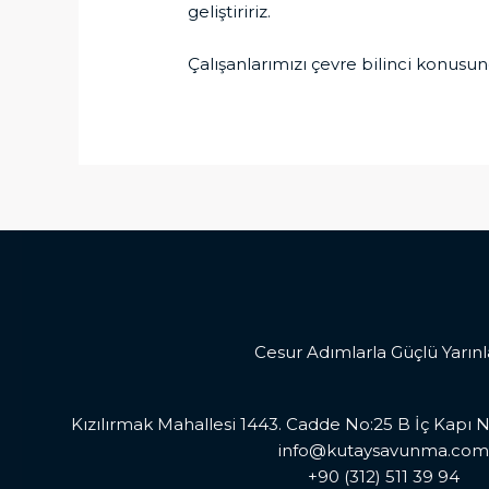
geliştiririz.
Çalışanlarımızı çevre bilinci konusun
Cesur Adımlarla Güçlü Yarınl
Kızılırmak Mahallesi 1443. Cadde No:25 B İç Ka
info@kutaysavunma.com
+90 (312) 511 39 94