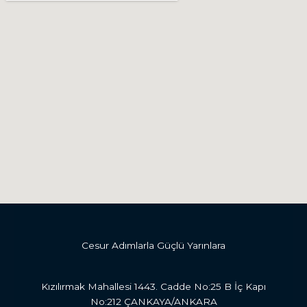
Cesur Adımlarla Güçlü Yarınlara
Kızılırmak Mahallesi 1443. Cadde No:25 B İç Kapı
No:212 ÇANKAYA/ANKARA