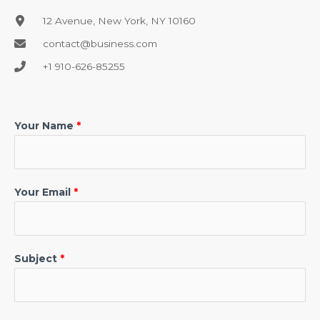
12 Avenue, New York, NY 10160​
contact@business.com​
+1 910-626-85255​
Your Name
Your Email
Subject