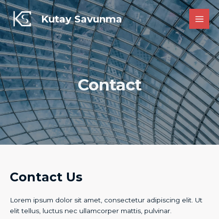
İçeriğe
atla
Kutay Savunma
MAI
MEN
Contact
Contact Us​
Lorem ipsum dolor sit amet, consectetur adipiscing elit. Ut
elit tellus, luctus nec ullamcorper mattis, pulvinar.